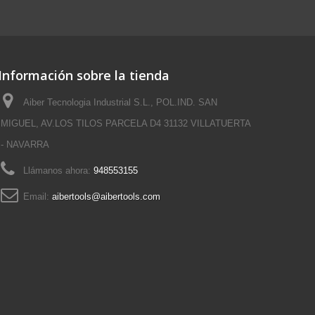
Información sobre la tienda
Aiber Tecnologia Industrial S.L., POL.IND. SAN
MIGUEL, AV.LOS TILOS PARCELA D4 31132 VILLATUERTA
- NAVARRA
Llámanos ahora:
948553155
Email:
aibertools@aibertools.com